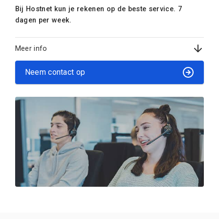
Bij Hostnet kun je rekenen op de beste service. 7
dagen per week.
Meer info
Neem contact op