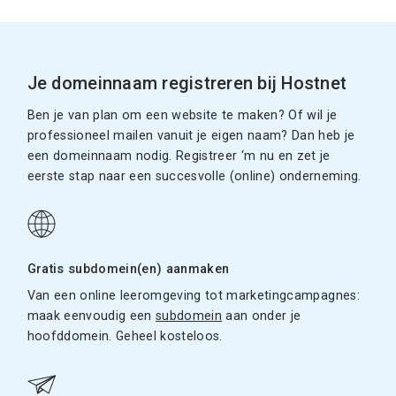
Je domeinnaam registreren bij Hostnet
Ben je van plan om een website te maken? Of wil je
professioneel mailen vanuit je eigen naam? Dan heb je
een domeinnaam nodig. Registreer ‘m nu en zet je
eerste stap naar een succesvolle (online) onderneming.
Gratis subdomein(en) aanmaken
Van een online leeromgeving tot marketingcampagnes:
maak eenvoudig een
subdomein
aan onder je
hoofddomein. Geheel kosteloos.